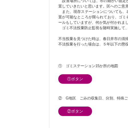
設置場所については、市の細かい規定が
置していきたいと思います。区へのご意
また、現存ステーションについても、ネ
置が可能なところが限られており、ゴミ
ールもしていますが、何か気が付かれま
ゴミ不法投棄防止監視を随時実施して、
不当投棄を見つけた時は、春日井市の清
不法投棄を行った場合は、５年以下の懲
① ゴミステーション15か所の地図
①ボタン
② G地区 ごみの収集日、分別、特殊
②ボタン