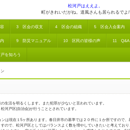
松河戸はええよ。
町がきれいだがね。道風さんも居られるでよ
!
内容
3 区会の収支
4 区会の組織
5 区会入会案内
案内
9 防災マニュアル
10 区民の皆様の声
11 Q&A
河戸を知ろう
ョン
の生活を明るくします。また犯罪が少ないと言われています。
松河戸区(自治会)が行うこととされています。
ンは現在１5ヶ所あります。春日井市の基準では２０件に１か所ですので、
ますので、松河戸区としてはバランスよく数を増やしていきたいと考えており