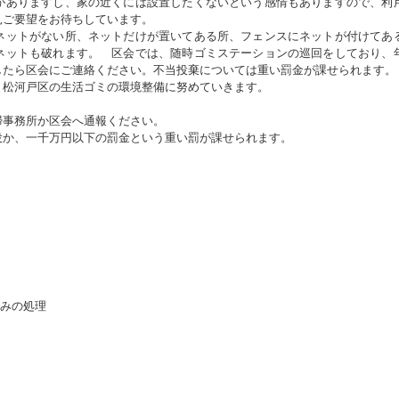
ありますし、家の近くには設置したくないという感情もありますので、利
見ご要望をお待ちしています。
ットがない所、ネットだけが置いてある所、フェンスにネットが付けてあ
ネットも破れます。 区会では、随時ゴミステーションの巡回をしており、
したら区会にご連絡ください。不当投棄については重い罰金が課せられます
松河戸区の生活ゴミの環境整備に努めていきます。
掃事務所か区会へ通報ください。
役か、一千万円以下の罰金という重い罰が課せられます。
ごみの処理