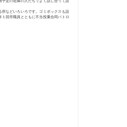
用予定の近隣の人たちでよく話し合って設
る所などいろいろです。ゴミボックスも設
年１回市職員とともに不当投棄合同パトロ
。