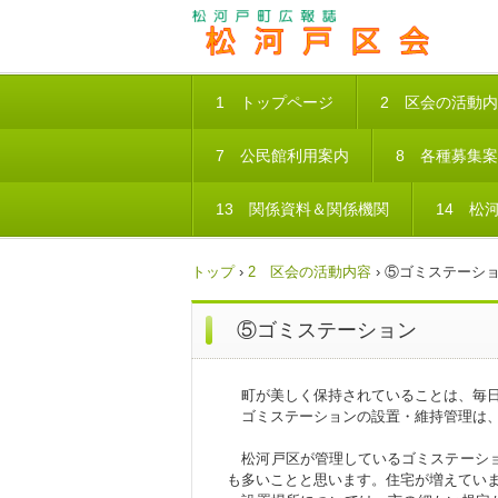
1 トップページ
2 区会の活動
7 公民館利用案内
8 各種募集
13 関係資料＆関係機関
14 松
トップ
›
2 区会の活動内容
›
⑤ゴミステーシ
⑤ゴミステーション
町が美しく保持されていることは、毎日
ゴミステーションの設置・維持管理は、
松河戸区が管理しているゴミステーショ
も多いことと思います。住宅が増えてい