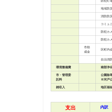
防犯灯電
地域防災
消防防災
コミュニ
防犯カメ
防犯カメ
市助
区町内会
成金
自治消防
環境整備費
南部浄化
市・管理委
公園除草
託料
※河戸公
雑収入
地区福祉
支出
内訳