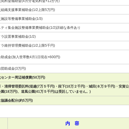
気料金補助金(4月分電気料金×12か月)
組織支援事業補助金(1/2上限5万円)
施設等整備事業補助金(1/3)
ティ集会施設整備事業費補助金(1/2)詳細な条件あり
ラ設置事業補助金(1/2)
ラ維持管理費補助金(1/2上限5千円)
助成金(加入世帯数4月1日現在×600円)
団助成金(3万円)
センター周辺補償費(50万円)
・清掃管理委託料(堤越(7万５千円)・段下(10万２千円)・城田(８万９千円)・安賀公園
園(18万円)、道風公園(41万５千円)は受託していません。)
協議会配分(約5万円)
内 容