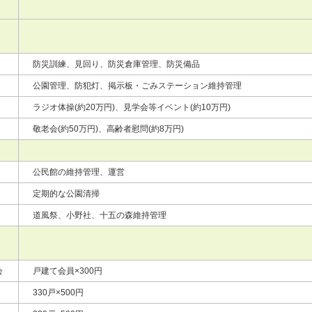
防災訓練、見回り、防災倉庫管理、防災備品
公園管理、防犯灯、掲示板・ごみステーション維持管理
ラジオ体操(約20万円)、見学会等イベント(約10万円)
敬老会(約50万円)、高齢者慰問(約8万円)
公民館の維持管理、運営
定期的な公園清掃
道風祭、小野社、十五の森維持管理
会
戸建て会員×300円
330戸×500円