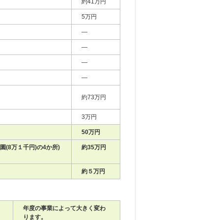
約41万円
5万円
―
―
―
―
約73万円
3万円
50万円
(8万１千円)の4か所)
約35万円
約５万円
年度の事業によって大きく変わ
ります。