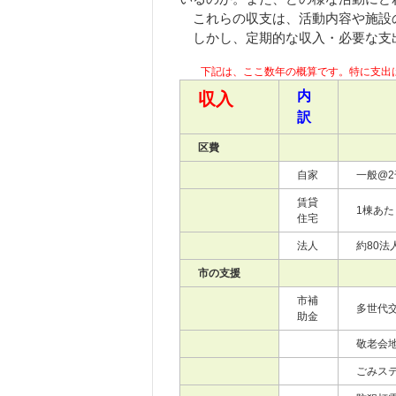
これらの収支は、活動内容や施設
しかし、定期的な収入・必要な支出
下記は、ここ数年の概算です。特に支出
内
収入
訳
区費
自家
一般@2
賃貸
1棟あた
住宅
法人
約80法
市の支援
市補
多世代交
助金
敬老会地
ごみステ