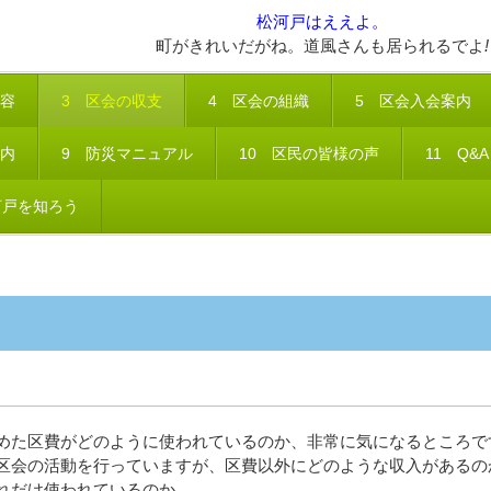
松河戸はええよ。
町がきれいだがね。道風さんも居られるでよ
!
内容
3 区会の収支
4 区会の組織
5 区会入会案内
案内
9 防災マニュアル
10 区民の皆様の声
11 Q&A
河戸を知ろう
めた区費がどのように使われているのか、非常に気になるところで
区会の活動を行っていますが、区費以外にどのような収入があるの
れだけ使われているのか。