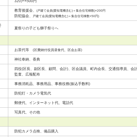
320戸×500円
教育後援会、
(
戸建て会員(愛知電機含む)＋集合住宅棟数)×200円
防犯協会、
戸建て会員(愛知電機含む)＋集合住宅棟数×50円)
委
夏祭りの子ども獅子祭りへ
お茶代等
(区費納付役員昼食代、区会お茶)
神社奉納、香典
四役(区長、副区長、顧問、会計)、区会議員、町内会長、交通指導員、会
監査、広報配布
事務消耗品、事務用品、事務役務(振込手数料)
防犯灯・カメラ電気代
郵便代、インターネット代、電話代
写真代、その他
防犯カメラ点検、備品購入