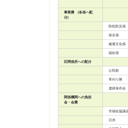
事業費 (各係へ配
分)
防犯防災係
保全係
健康文化係
福祉係
区関係所への配分
公民館
草刈り隊
遺跡保存会
関係機関への負担
金・会費
市福祉協議
日赤