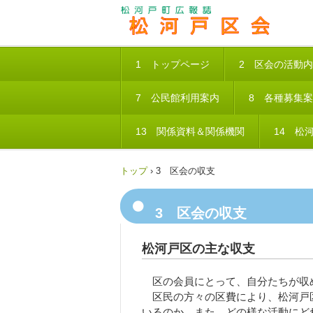
1 トップページ
2 区会の活動
7 公民館利用案内
8 各種募集
13 関係資料＆関係機関
14 松
トップ
›
3 区会の収支
3 区会の収支
松河戸区の主な収支
区の会員にとって、自分たちが収
区民の方々の区費により、松河戸
いるのか。
また、どの様な活動にど